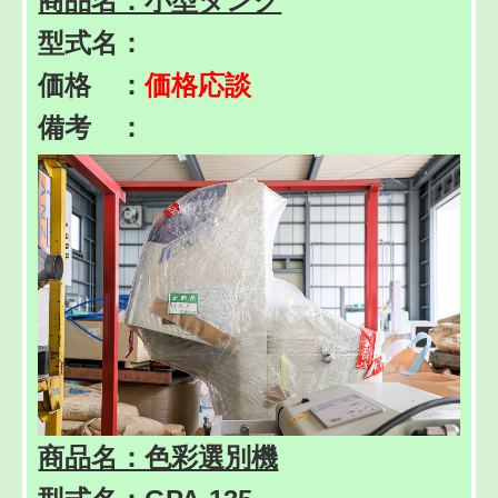
商品名：小型タンク
型式名：
価格 ：
価格応談
備考 ：
商品名：色彩選別機