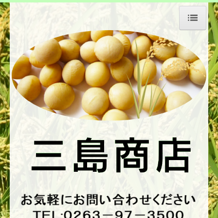
ホーム
会社の特長
会社情報
新・中古機械
色彩選別機
昇降機
エレコンベヤー他
各種選別機