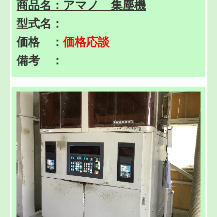
商品名：アマノ 集塵機
型式名：
価格 ：
価格応談
備考 ：