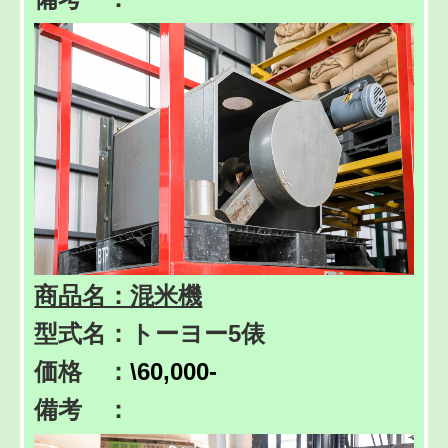
商品名：混米機
型式名：トーヨー5俵
価格 ：
\60,000-
備考 ：