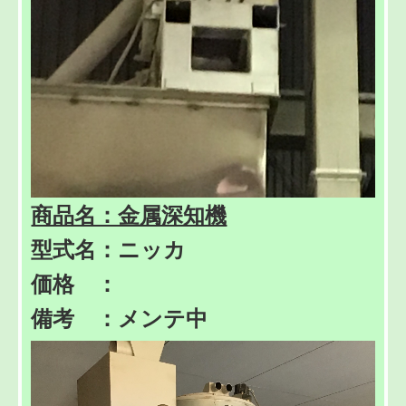
商品名：金属深知機
型式名：ニッカ
価格 ：
備考 ：メンテ中