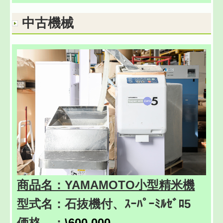
中古機械
商品名：YAMAMOTO小型精米機
型式名：石抜機付、ｽｰﾊﾟｰﾐﾙｾﾞﾛ5
価格 ：
\600,000-