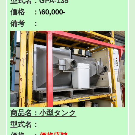
型式名：GPA-135
価格 ：
\60,000-
備考 ：
商品名：小型タンク
型式名：