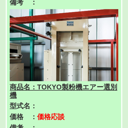
備考 ：
商品名：TOKYO製粉機エアー選別
機
型式名：
価格 ：
価格応談
備考 ：