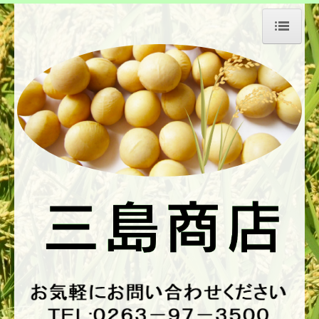
ホーム
会社の特長
会社情報
新・中古機械
色彩選別機
昇降機
エレコンベヤー他
各種選別機