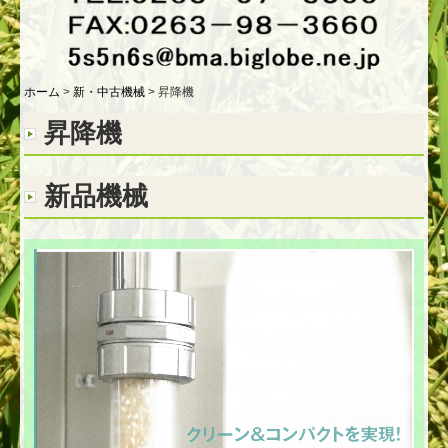
その他の穀物加工機械
倉庫・展示場
ホーム
新・中古機械
昇降機
穀物選別見本
昇降機
お問合せ
新品機械
採用情報