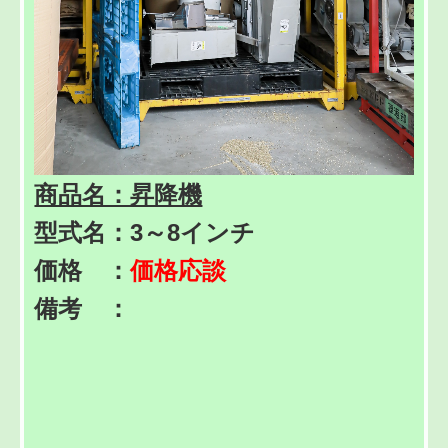
商品名：昇降機
型式名：3～8インチ
価格 ：
価格応談
備考 ：