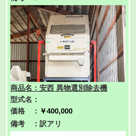
商品名：安西 異物選別除去機
型式名：
価格 ：
￥400,000
備考 ：訳アリ