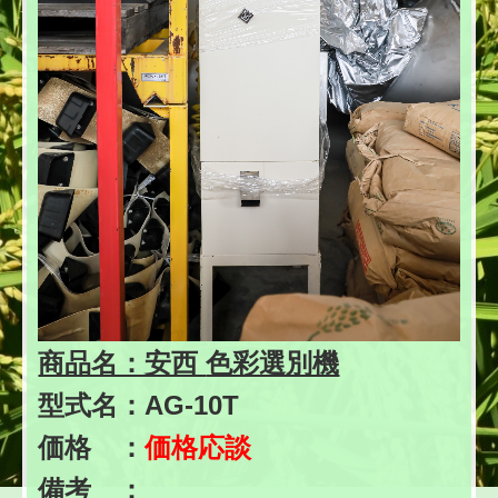
商品名：安西
色彩選別機
型式名：
AG-10T
価格 ：
価格応談
備考 ：