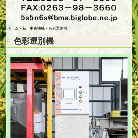
その他の穀物加工機械
倉庫・展示場
ホーム
新・中古機械
色彩選別機
穀物選別見本
色彩選別機
お問合せ
採用情報