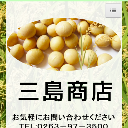
ホーム
会社の特長
会社情報
新・中古機械
色彩選別機
昇降機
エレコンベヤー他
各種選別機