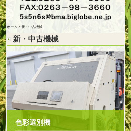
その他の穀物加工機械
倉庫・展示場
ホーム
新・中古機械
穀物選別見本
新・中古機械
お問合せ
採用情報
色彩選別機