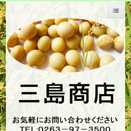
ホーム
会社の特長
会社情報
新・中古機械
色彩選別機
昇降機
エレコンベヤー他
各種選別機